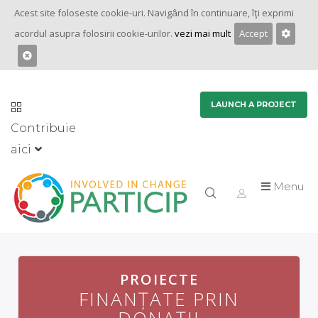
Acest site foloseste cookie-uri. Navigând în continuare, îţi exprimi
acordul asupra folosirii cookie-urilor.
vezi mai mult
Accept
LAUNCH A PROJECT
Contribuie
aici
Menu
PROIECTE
PROIECTE
FINANȚATE PRIN
FINANȚATE PRIN
DONAȚII
DONAȚII