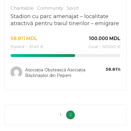
Charitable
Community
Sport
Stadion cu parc amenajat – localitate
atractivă pentru traiul tinerilor – emigrare
în descreștere la Pepeni
58.811
MDL
100.000
MDL
Raised ~ 2940 €
Goal ~ 50000 €
58.81%
Asociația Obștească Asociația
Băștinașilor din Pepeni
1
2