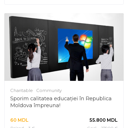
Charitable
Community
Sporim calitatea educației în Republica
Moldova împreuna!
60
MDL
55.800
MDL
Raised ~ 3 €
Goal ~ 27900 €