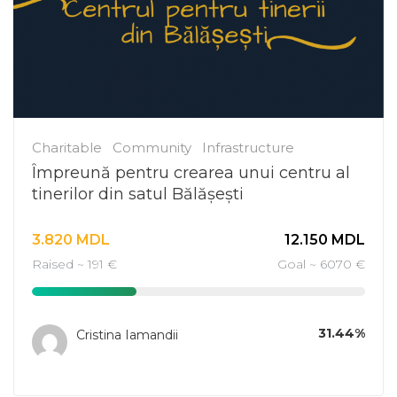
Charitable
Community
Infrastructure
Împreună pentru crearea unui centru al
tinerilor din satul Bălășești
3.820
MDL
12.150
MDL
Raised ~ 191 €
Goal ~ 6070 €
31.44%
Cristina Iamandii