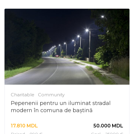
Charitable
Community
Pepenenii pentru un iluminat stradal
modern în comuna de baștină
17.810
MDL
50.000
MDL
Raised ~ 890 €
Goal ~ 25000 €