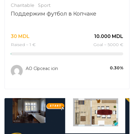
Charitable
Sport
Поддержим футбол в Копчаке
30
MDL
10.000
MDL
Raised ~ 1 €
Goal ~ 5000 €
0.30%
AO Cîpceac icin