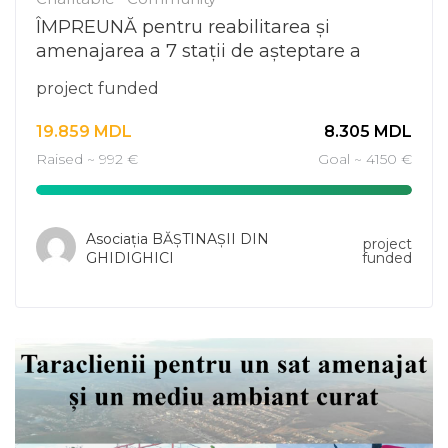
ÎMPREUNĂ pentru reabilitarea și
amenajarea a 7 stații de așteptare a
transportului public din satul Ghidighici.
project funded
19.859
MDL
8.305
MDL
Raised ~ 992 €
Goal ~ 4150 €
Asociația BĂȘTINAȘII DIN
project
GHIDIGHICI
funded