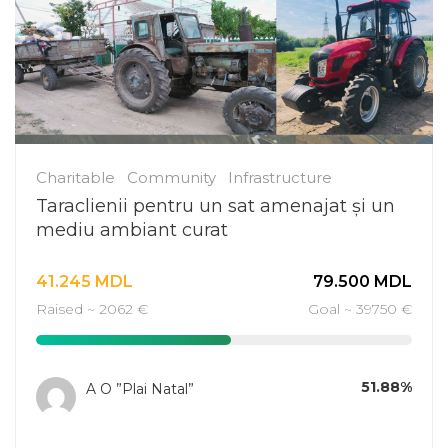
Charitable
Community
Infrastructure
Taraclienii pentru un sat amenajat și un
mediu ambiant curat
41.245
MDL
79.500
MDL
Raised ~ 2062 €
Goal ~ 39750 €
51.88%
A O ”Plai Natal”