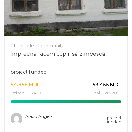
Charitable
Community
Împreună facem copiii să zîmbescă
project funded
54.858
MDL
53.455
MDL
Raised ~ 2742 €
Goal ~ 26720 €
Arapu Angela
project
funded