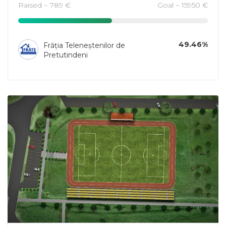
Raised ~ 789 €
Goal ~ 15950 €
49.46%
Frăția Teleneștenilor de
Pretutindeni