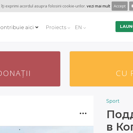
îţi exprimi acordul asupra folosirii cookie-urilor.
vezi mai mult
Accept
LAUN
ontribuie aici
Proiects
EN
DONAȚII
CU 
DONAȚII
CU 
Sport
Под
в Ко