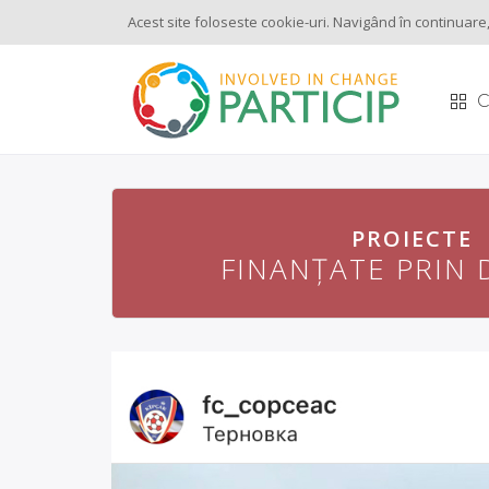
Acest site foloseste cookie-uri. Navigând în continuare, 
C
PROIECTE
PROIECTE
FINANȚATE PRIN 
FINANȚATE PRIN 