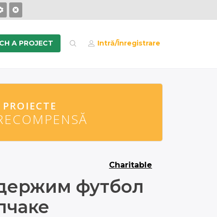
CH A PROJECT
Intră/Înregistrare
PROIECTE
PROIECTE
RECOMPENSĂ
RECOMPENSĂ
Charitable
держим футбол
пчаке