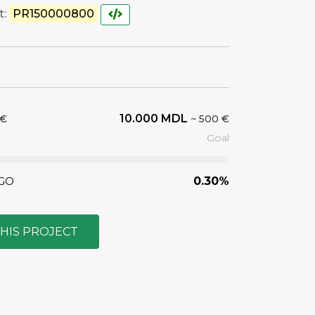
t:
PR150000800
10.000
MDL
 €
~ 500 €
Goal
 GO
0.30%
THIS PROJECT