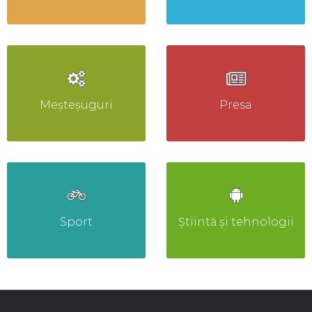
Meșteșuguri
Presa
Sport
Știintă și tehnologii