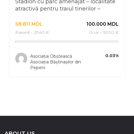
Stadion cu parc amenajat – localitate
atractivă pentru traiul tinerilor –
emigrare în descreștere la Pepeni
58.811
MDL
100.000
MDL
Raised ~ 2940 €
Goal ~ 5000 €
0.03%
Asociația Obștească
Asociația Băștinașilor din
Pepeni
ABOUT US