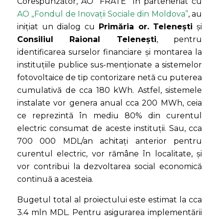
Corespunzător, AO “FRATE” în parteneriat cu
AO „Fondul de Inovații Sociale din Moldova”
, au
inițiat un dialog cu
Primăria or. Telenești
și
Consiliul Raional Telenești
, pentru
identificarea surselor financiare și montarea la
instituțiile publice sus-menționate a sistemelor
fotovoltaice de tip contorizare netă cu puterea
cumulativă de cca 180 kWh. Astfel, sistemele
instalate vor genera anual cca 200 MWh, ceia
ce reprezintă în mediu 80% din curentul
electric consumat de aceste instituții. Sau, cca
700 000 MDL/an achitați anterior pentru
curentul electric, vor rămâne în localitate, și
vor contribui la dezvoltarea social economică
continuă a acesteia.
Bugetul total al proiectului este estimat la cca
3.4 mln MDL. Pentru asigurarea implementării