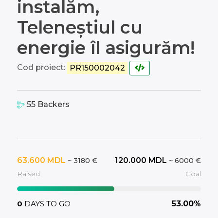
instalăm,
Teleneștiul cu
energie îl asigurăm!
Cod proiect:
PR150002042
55
Backers
63.600
MDL
120.000
MDL
~ 3180 €
~ 6000 €
Raised
Goal
0
DAYS TO GO
53.00%