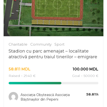
Charitable
Community
Sport
Stadion cu parc amenajat – localitate
atractivă pentru traiul tinerilor – emigrare
în descreștere la Pepeni
58.811
MDL
100.000
MDL
Raised ~ 2940 €
Goal ~ 50000 €
58.81%
Asociația Obștească Asociația
Băștinașilor din Pepeni