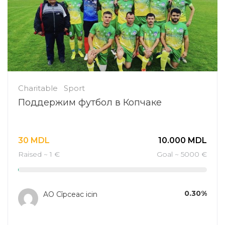
Charitable
Sport
Поддержим футбол в Копчаке
30
MDL
10.000
MDL
Raised ~ 1 €
Goal ~ 5000 €
0.30%
AO Cîpceac icin