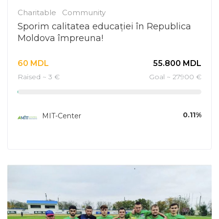
Charitable
Community
Sporim calitatea educației în Republica
Moldova împreuna!
60
MDL
55.800
MDL
Raised ~ 3 €
Goal ~ 27900 €
0.11%
MIT-Center