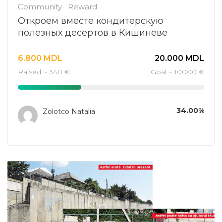
Community
Reward
Откроем вместе кондитерскую
полезных десертов в Кишиневе
6.800
MDL
20.000
MDL
Raised ~ 340 €
Goal ~ 10000 €
34.00%
Zolotco Natalia