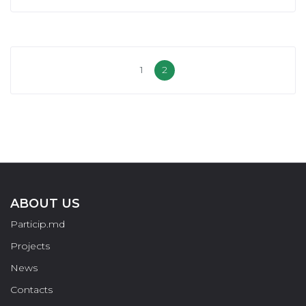
1
2
ABOUT US
Particip.md
Projects
News
Contacts