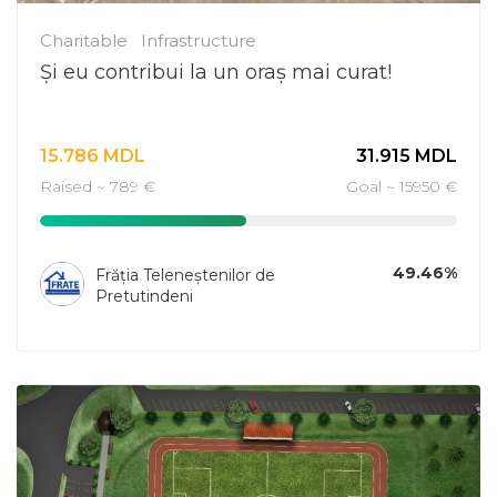
Charitable
Infrastructure
Și eu contribui la un oraș mai curat!
15.786
MDL
31.915
MDL
Raised ~ 789 €
Goal ~ 15950 €
49.46%
Frăția Teleneștenilor de
Pretutindeni