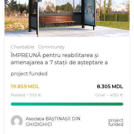
Charitable
Community
ÎMPREUNĂ pentru reabilitarea și
amenajarea a 7 stații de așteptare a
transportului public din satul Ghidighici.
project funded
19.859
MDL
8.305
MDL
Raised ~ 992 €
Goal ~ 4150 €
Asociația BĂȘTINAȘII DIN
project
GHIDIGHICI
funded