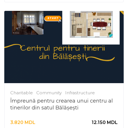
Charitable
Community
Infrastructure
Împreună pentru crearea unui centru al
tinerilor din satul Bălășești
3.820
MDL
12.150
MDL