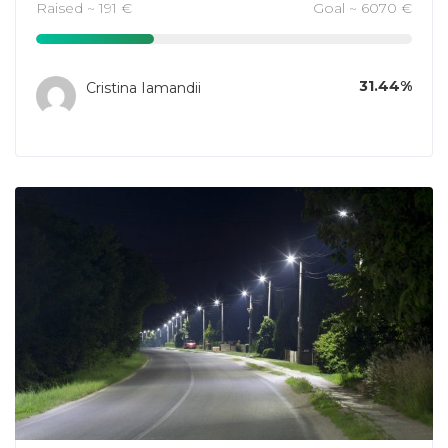
Raised ~ 191 €
Goal ~ 6070 €
31.44%
Cristina Iamandii