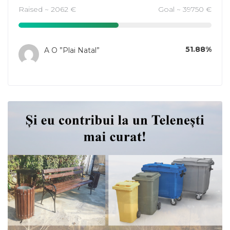
Raised ~ 2062 €
Goal ~ 39750 €
51.88%
A O ”Plai Natal”