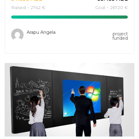
Raised ~ 2742 €
Goal ~ 26720 €
Arapu Angela
project
funded