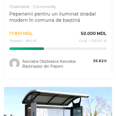
Charitable
Community
Pepenenii pentru un iluminat stradal
modern în comuna de baștină
17.810
MDL
50.000
MDL
Raised ~ 890 €
Goal ~ 25000 €
35.62%
Asociația Obștească Asociația
Băștinașilor din Pepeni