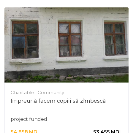
Charitable
Community
Împreună facem copiii să zîmbescă
project funded
54.858
MDL
53.455
MDL