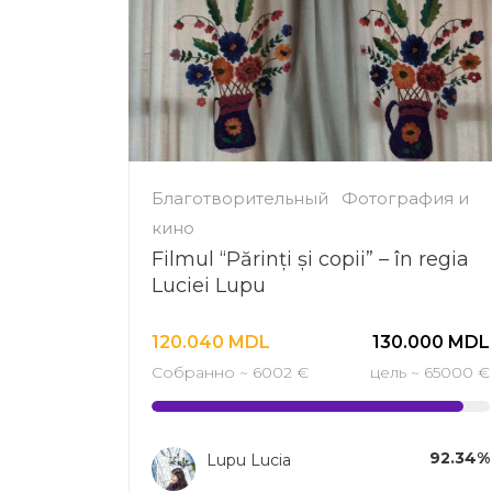
Благотворительный
Фотография и
кино
Filmul “Părinți și copii” – în regia
Luciei Lupu
120.040
MDL
130.000
MDL
Собранно ~ 6002 €
цель ~ 65000 €
92.34%
Lupu Lucia