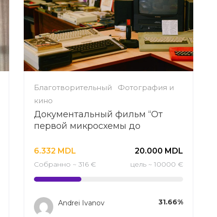
Благотворительный
Фотография и
кино
Документальный фильм “От
первой микросхемы до
последнего мегабайта”
6.332
MDL
20.000
MDL
Собранно ~ 316 €
цель ~ 10000 €
31.66%
Andrei Ivanov