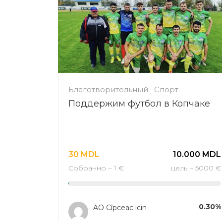
Благотворительный
Спорт
Поддержим футбол в Копчаке
30
MDL
10.000
MDL
Собранно ~ 1 €
цель ~ 5000 €
0.30%
AO Cîpceac icin