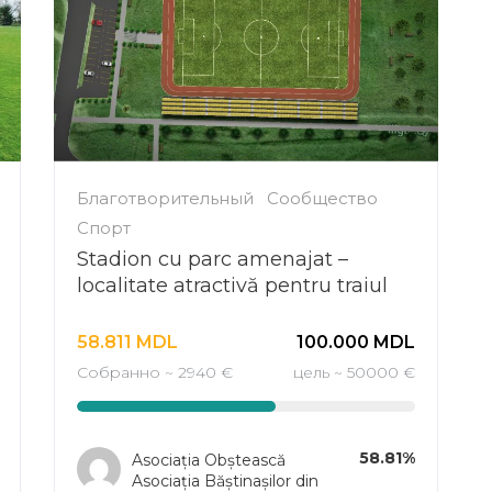
Благотворительный
Сообщество
Спорт
Stadion cu parc amenajat –
localitate atractivă pentru traiul
tinerilor – emigrare în descreștere
la Pepeni
58.811
MDL
100.000
MDL
Собранно ~ 2940 €
цель ~ 50000 €
58.81%
Asociația Obștească
Asociația Băștinașilor din