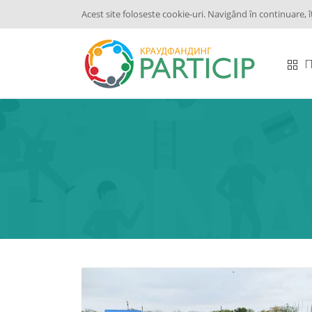
Acest site foloseste cookie-uri. Navigând în continuare, î
П