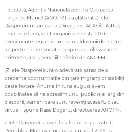
Totodată, Agenția Națională pentru Ocuparea
Forței de Muncă (ANOFM) s-a alăturat Zilelor
Diasporei cu campania „Direcții noi ACASĂ”. Astfel,
timp de o lună, vor fi organizate peste 20 de
evenimente regionale unde moldovenii din țară și
de peste hotare vor afla despre locurile vacante
existente, dar și serviciile oferite de ANOFM.
„Zilele Diasporei sunt o adevărată șansă de a
prezenta oportunitățile din țară migranților stabiliți
peste hotare. Anume în luna august avem
posibilitatea să ne adresăm unui public mai larg din
diasporă, oameni care sunt reveniți acasă fizic sau
virtual”, spune Raisa Dogaru, directoarea ANOFM.
Zilele Diasporei la nivel local sunt organizate în
Republica Moldova începând cu anul 2016 cu