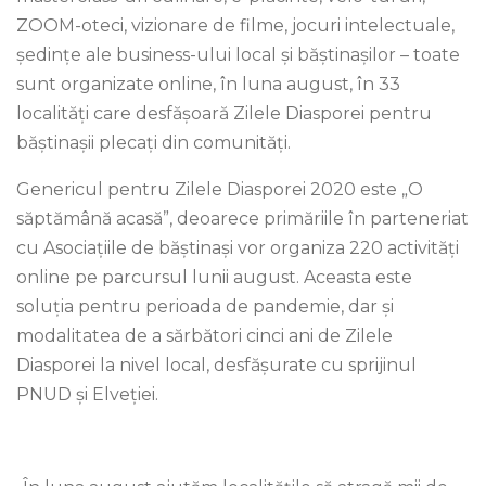
ZOOM-oteci, vizionare de filme, jocuri intelectuale,
ședințe ale business-ului local și băștinașilor – toate
sunt organizate online, în luna august, în 33
localități care desfășoară Zilele Diasporei pentru
băștinașii plecați din comunități.
Genericul pentru Zilele Diasporei 2020 este „O
săptămână acasă”, deoarece primăriile în parteneriat
cu Asociațiile de băștinași vor organiza 220 activități
online pe parcursul lunii august. Aceasta este
soluția pentru perioada de pandemie, dar și
modalitatea de a sărbători cinci ani de Zilele
Diasporei la nivel local, desfășurate cu sprijinul
PNUD și Elveției.