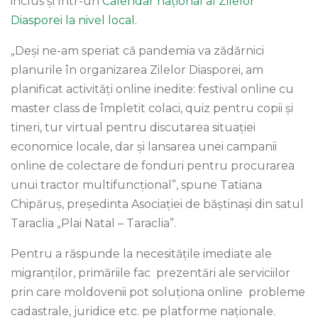
inclus și într-un
Calendar național al Zilelor
Diasporei la nivel local.
„Deși ne-am speriat că pandemia va zădărnici
planurile în organizarea Zilelor Diasporei, am
planificat activități online inedite: festival online cu
master class de împletit colaci, quiz pentru copii și
tineri, tur virtual pentru discutarea situației
economice locale, dar și lansarea unei campanii
online de colectare de fonduri pentru procurarea
unui tractor multifuncțional”, spune Tatiana
Chipăruș, președinta Asociației de băștinași din satul
Taraclia „Plai Natal – Taraclia”.
Pentru a răspunde la necesitățile imediate ale
migranților, primăriile fac prezentări ale serviciilor
prin care moldovenii pot soluționa online probleme
cadastrale, juridice etc. pe platforme naționale.