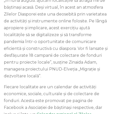
„În luna august ajutăm localitățile să atragă mii de
băștinași acasă. Deși virtual, în acest an atmosfera
Zilelor Diasporei este una deosebită prin varietatea
de activități și instrumente online folosite. Pe lângă
apropiere și implicare, acest exercițiu ajută
localitățile să se digitalizeze și să transforme
pandemia într-o oportunitate de comunicare
eficientă și constructivă cu diaspora. Vor fi lansate și
desfășurate 18 campanii de colectare de fonduri
pentru proiecte locale”, susține Zinaida Adam,
managera proiectului PNUD-Elveția „Migrație și
dezvoltare locală”.
Fiecare localitate are un calendar de activități
economice, sociale, culturale și de colectare de
fonduri. Acesta este promovat pe pagina de
Facebook a Asociației de băștinași respective, dar