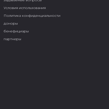
Задаваемые вопросы
Условия использования
Политика конфиденциальности
доноры
бенефициары
партнеры