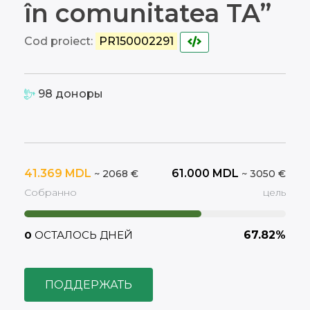
în comunitatea TA”
Cod proiect:
PR150002291
98
доноры
41.369
MDL
61.000
MDL
~ 2068 €
~ 3050 €
Собранно
цель
0
ОСТАЛОСЬ ДНЕЙ
67.82%
ПОДДЕРЖАТЬ