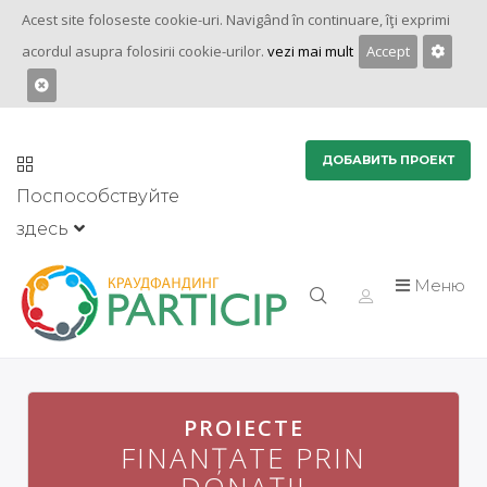
Acest site foloseste cookie-uri. Navigând în continuare, îţi exprimi
acordul asupra folosirii cookie-urilor.
vezi mai mult
Accept
ДОБАВИТЬ ПРОЕКТ
Поспособствуйте
здесь
Меню
PROIECTE
PROIECTE
FINANȚATE PRIN
FINANȚATE PRIN
DONAȚII
DONAȚII