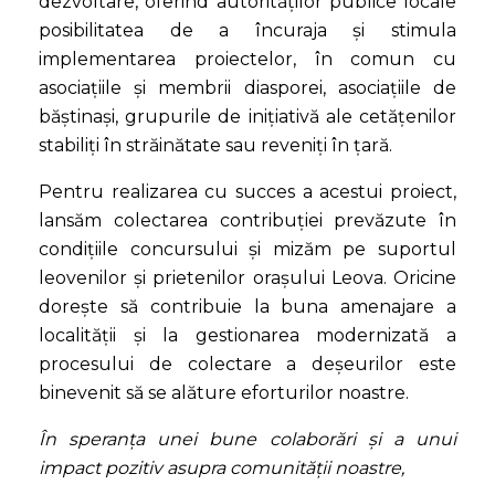
dezvoltare, oferind autorităților publice locale
posibilitatea de a încuraja și stimula
implementarea proiectelor, în comun cu
asociațiile și membrii diasporei, asociațiile de
băștinași, grupurile de inițiativă ale cetățenilor
stabiliți în străinătate sau reveniți în țară.
Pentru realizarea cu succes a acestui proiect,
lansăm colectarea contribuției prevăzute în
condițiile concursului și mizăm pe suportul
leovenilor și prietenilor orașului Leova. Oricine
dorește să contribuie la buna amenajare a
localității și la gestionarea modernizată a
procesului de colectare a deșeurilor este
binevenit să se alăture eforturilor noastre.
În speranța unei bune colaborări și a unui
impact pozitiv asupra comunității noastre,