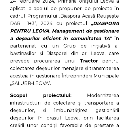
24 februarie 2024, Primăria orașului Leova a
aplicat la apelul de propuneri de proiecte în
cadrul Programului „Diaspora Acasă Reușește
DAR 1+3”, 2024, cu proiectul
„DIASPORA
PENTRU LEOVA. Management de gestionare
a deșeurilor eficient în comunitatea TA”
în
parteneriat cu un Grup de inițiativă al
băștinașilor și Diasporei din or. Leova, care
prevede procurarea unui
Tractor
pentru
colectarea deșeurilor menajere și transmiterea
acesteia în gestionare Întreprinderii Municipale
„SALUBR-LEOVA”.
Scopul proiectului:
Modernizarea
infrastructurii de colectare și transportare a
deșeurilor, și îmbunătățirea gestionării
deșeurilor în orașul Leova, prin facilitarea
creării unor condiții favorabile de prestare a