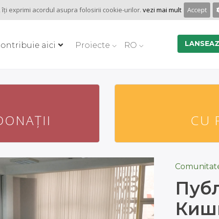
îţi exprimi acordul asupra folosirii cookie-urilor.
vezi mai mult
Accept
LANSEAZ
ontribuie aici
Proiecte
RO
DONAȚII
CU 
DONAȚII
CU 
Comunitat
Пуб
Киш