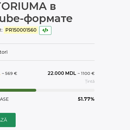
TORIUMA в
tube-формате
t:
PR150001560
ori
L
22.000
MDL
~ 569 €
~ 1100 €
Țintă
MASE
51.77%
ZĂ