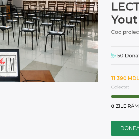
LEC
You
Cod proiec
50
Donat
11.390
MD
Colectat
0
ZILE RĂ
DONEA