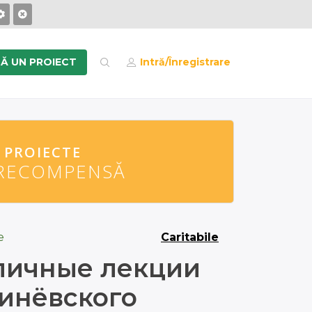
Ă UN PROIECT
Intră/Înregistrare
PROIECTE
PROIECTE
RECOMPENSĂ
RECOMPENSĂ
e
Caritabile
личные лекции
инёвского