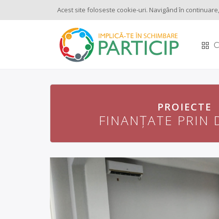
Acest site foloseste cookie-uri. Navigând în continuare, 
C
PROIECTE
PROIECTE
FINANȚATE PRIN 
FINANȚATE PRIN 