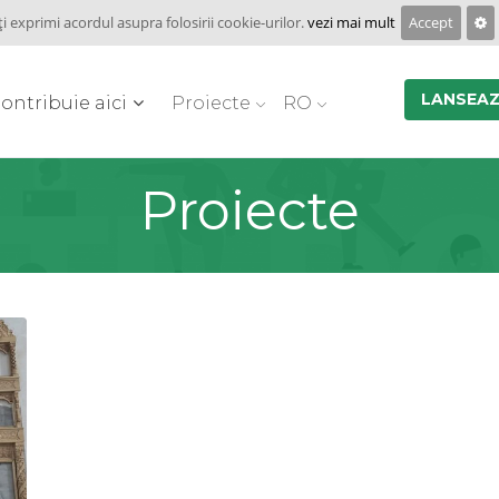
ţi exprimi acordul asupra folosirii cookie-urilor.
vezi mai mult
Accept
LANSEAZ
ontribuie aici
Proiecte
RO
Proiecte