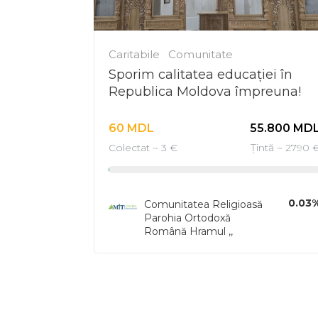
Caritabile
Comunitate
Sporim calitatea educației în
Republica Moldova împreuna!
60
MDL
55.800
MD
Colectat ~ 3 €
Țintă ~ 2790 
0.03
Comunitatea Religioasă
Parohia Ortodoxă
Română Hramul ,,
Adormirea Maicii
Domnului ,, din cadru
Mitropoliei Basarabiei s.
Feștelița , raionul Ștefan
Vodă