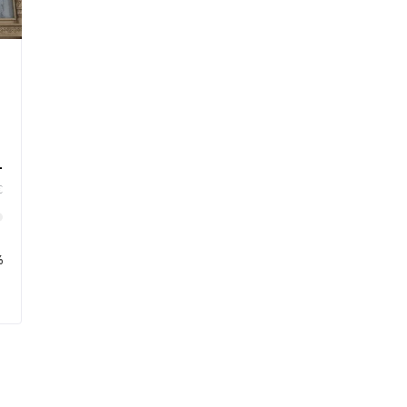
L
€
%